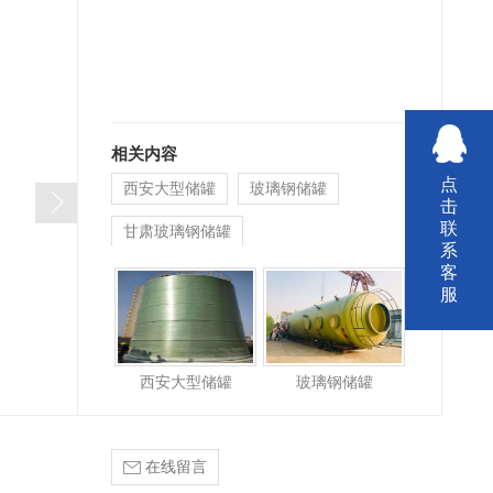
相关内容
点
西安大型储罐
玻璃钢储罐
击
联
甘肃玻璃钢储罐
系
客
服
西安大型储罐
玻璃钢储罐
在线留言