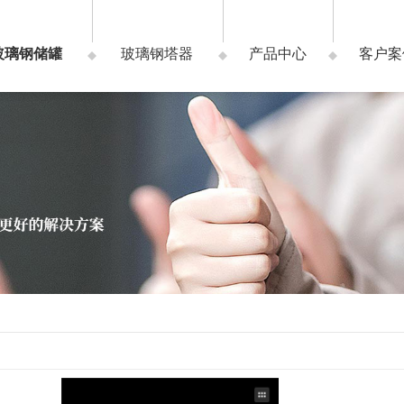
玻璃钢储罐
玻璃钢塔器
产品中心
客户案