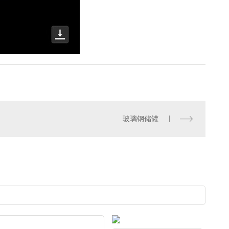
玻璃钢储罐