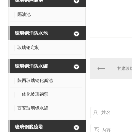
玻璃钢隔油池
隔油池
玻璃钢消防水池
玻璃钢定制
玻璃钢消防水罐
甘肃玻
陕西玻璃钢化粪池
一体化玻璃钢泵
西安玻璃钢水罐
玻璃钢脱硫塔