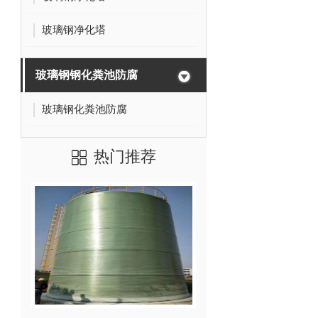
玻璃钢净化塔
玻璃钢钢化粪池防腐
玻璃钢化粪池防腐
热门推荐