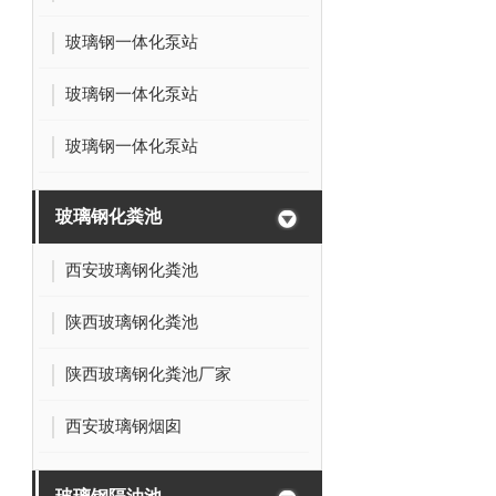
玻璃钢一体化泵站
玻璃钢一体化泵站
玻璃钢一体化泵站
玻璃钢化粪池
西安玻璃钢化粪池
陕西玻璃钢化粪池
陕西玻璃钢化粪池厂家
西安玻璃钢烟囱