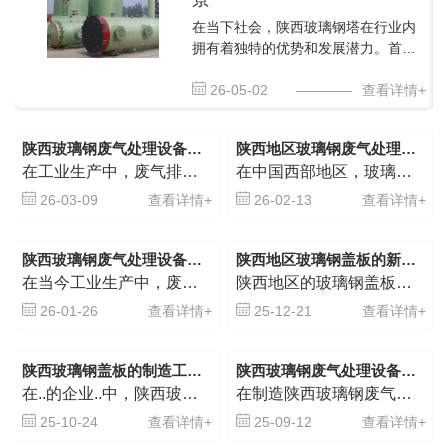
在当下社会，陕西玻璃钢塔在行业内
拥有着独特的优势和发展潜力。首
先，玻璃钢材质的轻便特性赋予了塔
身出色的承载能力，并且具备极强的
26-05-02
————
查看详情+
耐腐蚀性。这种特性使得玻璃钢塔在
工程建设中备受青睐，因为它可以在
陕西玻璃钢废气处理设备在工业排放中的应用研究
陕西地区玻璃钢废气处理装置的发展现状分析
各种恶劣环...
在工业生产中，废气排放一直是一个备受关注的问题。随着环保意识的不断提高，人们对于废气处理设备的需求也日益增加。陕西玻璃钢废气处理设备在这方面发挥着重要作用。玻璃钢废气处理设备通过其特殊的材质和设计，能...
在中国西部地区，玻璃钢废气处理装置的发展一直备受关注。随着环保意识不断提升，对废气处理装置的需求也逐渐增加。陕西地区的玻璃钢废气处理装置市场近年来呈现稳步增长的态势。玻璃钢废气处理装置在陕西地区得到广...
26-03-09
查看详情+
26-02-13
查看详情+
陕西玻璃钢废气处理设备的有效性研究
陕西地区玻璃钢盖板的新型材料研究及应用实践
在当今工业生产中，废气处理设备的重要性日益凸显。陕西玻璃钢废气处理设备一直备受关注，其有效性得到了广泛的研究。对这类设备的研究不..助于改善环境质量，还可以提高工作场所的 性。玻璃钢废气处理设备在处...
陕西地区的玻璃钢盖板一直备受关注，近来更有新型材料投入研究与应用实践。这些材料在保留传统优势的同时，还展示出了诸多创新之处。从材料研究角度看，玻璃钢盖板的新型材料相对轻便且坚固耐用，具有更好的耐腐蚀性...
26-01-26
查看详情+
25-12-21
查看详情+
陕西玻璃钢盖板的制造工艺和应用领域分析
陕西玻璃钢废气处理设备的制造工艺及关键技术探讨
在..的企业..中，陕西玻璃钢盖板是一种备受关注的建筑材料，广泛应用于不同领域。制造这种盖板的工艺涉及多个步骤，首先是选用..原材料，然后经过精密的模具设计和制造，接着进行搅拌、成型、固化和表面处理等...
在制造陕西玻璃钢废气处理设备的工艺和关键技术方面，我们不断探索与实践，致力于提升产品质量和性能。首先，对原材料的选择至关重要。我们精心挑选高质量的玻璃纤维和树脂作为主要原料，..产品具有优异的耐腐蚀性...
25-10-24
查看详情+
25-09-12
查看详情+