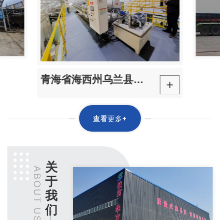
青海省海西州乌兰县茶卡镇污水处理厂污泥脱水间改造项目
+
查看更多+
关
于
我
们